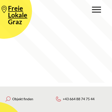
Freie
Lokale
Graz
Objekt finden
+43 664 88 74 75 44