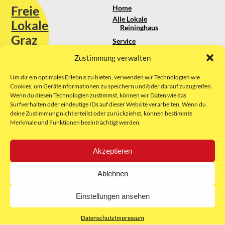
Freie
Home
Alle Lokale
Lokale
Reininghaus
Graz
Service
Standortanalyse
Zustimmung verwalten
Sie erreichen uns unter:
Über uns
+43 664 88 74 75 44
kontakt@freielokale-graz.at
Um dir ein optimales Erlebnis zu bieten, verwenden wir Technologien wie
Impressum
Cookies, um Geräteinformationen zu speichern und/oder darauf zuzugreifen.
AGB
Wenn du diesen Technologien zustimmst, können wir Daten wie das
Website by Rubikon Werbeagentur
Datenschutz
Surfverhalten oder eindeutige IDs auf dieser Website verarbeiten. Wenn du
GmbH
deine Zustimmung nicht erteilst oder zurückziehst, können bestimmte
Merkmale und Funktionen beeinträchtigt werden.
E-Mail
Akzeptieren
Unsere Partner:
Ablehnen
Einstellungen ansehen
Datenschutz
Impressum