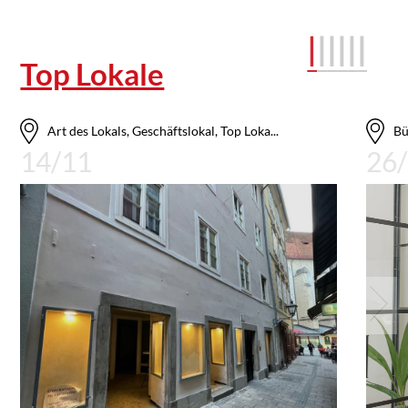
Top Lokale
Art des Lokals, Geschäftslokal, Top Loka...
Bü
14/11
26