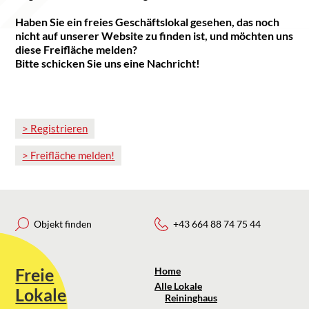
Haben Sie ein freies Geschäftslokal gesehen, das noch
nicht auf unserer Website zu finden ist, und möchten uns
diese Freifläche melden?
Bitte schicken Sie uns eine Nachricht!
> Registrieren
> Freifläche melden!
?>
?>
Objekt finden
+43 664 88 74 75 44
YOKOS
goes
FRANCHISE
Gewer
25 m²
1300 
Freie
Home
1.317,52 €
11,00
Alle Lokale
Lokale
Reininghaus