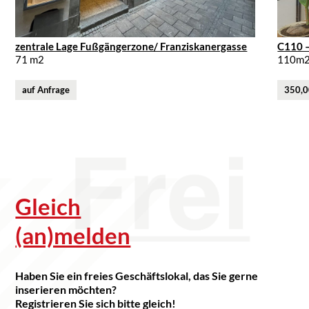
?>
?>
zentrale Lage Fußgängerzone/ Franziskanergasse
C110 –
71 m2
110m
auf Anfrage
350,0
Gleich
(an)melden
Haben Sie ein freies Geschäftslokal, das Sie gerne
Art des Lokals, Gastronomie, Geschäftslo...
Ar
inserieren möchten?
11/02
14
Registrieren Sie sich bitte gleich!