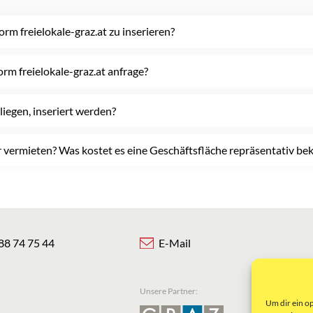
orm freielokale-graz.at zu inserieren?
rm freielokale-graz.at anfrage?
liegen, inseriert werden?
 vermieten? Was kostet es eine Geschäftsfläche repräsentativ bek
88 74 75 44
E-Mail
Unsere Partner:
Um dir ein o