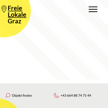
Freie
Lokale
Graz
Objekt finden
+43 664 88 74 75 44