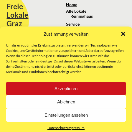
Freie
Home
Alle Lokale
Lokale
Reininghaus
Graz
Service
Standortanalyse
Zustimmung verwalten
Sie erreichen uns unter:
Über uns
+43 664 88 74 75 44
kontakt@freielokale-graz.at
Um dir ein optimales Erlebnis zu bieten, verwenden wir Technologien wie
Impressum
Cookies, um Geräteinformationen zu speichern und/oder darauf zuzugreifen.
AGB
Wenn du diesen Technologien zustimmst, können wir Daten wie das
Website by Rubikon Werbeagentur
Datenschutz
Surfverhalten oder eindeutige IDs auf dieser Website verarbeiten. Wenn du
GmbH
deine Zustimmung nicht erteilst oder zurückziehst, können bestimmte
Merkmale und Funktionen beeinträchtigt werden.
E-Mail
Akzeptieren
Unsere Partner:
Ablehnen
Einstellungen ansehen
Datenschutz
Impressum