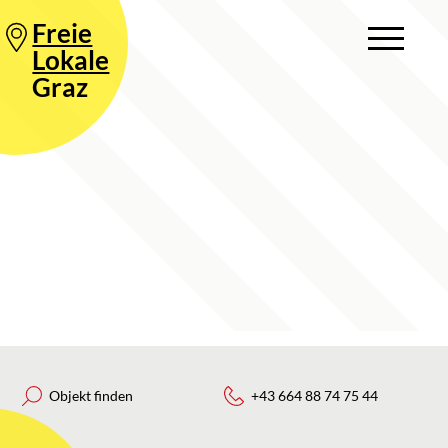
Freie
Lokale
Graz
Objekt finden
+43 664 88 74 75 44