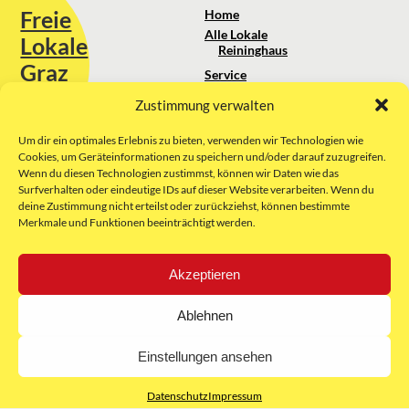
Freie
Home
Alle Lokale
Lokale
Reininghaus
Graz
Service
Standortanalyse
Zustimmung verwalten
Sie erreichen uns unter:
Über uns
+43 664 88 74 75 44
kontakt@freielokale-graz.at
Um dir ein optimales Erlebnis zu bieten, verwenden wir Technologien wie
Impressum
Cookies, um Geräteinformationen zu speichern und/oder darauf zuzugreifen.
AGB
Wenn du diesen Technologien zustimmst, können wir Daten wie das
Website by Rubikon Werbeagentur
Datenschutz
Surfverhalten oder eindeutige IDs auf dieser Website verarbeiten. Wenn du
GmbH
deine Zustimmung nicht erteilst oder zurückziehst, können bestimmte
Merkmale und Funktionen beeinträchtigt werden.
E-Mail
Akzeptieren
Unsere Partner:
Ablehnen
Einstellungen ansehen
Datenschutz
Impressum