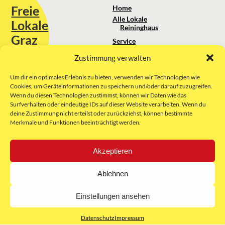
Freie
Home
Alle Lokale
Lokale
Reininghaus
Graz
Service
Standortanalyse
Zustimmung verwalten
Sie erreichen uns unter:
Über uns
+43 664 88 74 75 44
kontakt@freielokale-graz.at
Um dir ein optimales Erlebnis zu bieten, verwenden wir Technologien wie
Impressum
Cookies, um Geräteinformationen zu speichern und/oder darauf zuzugreifen.
AGB
Wenn du diesen Technologien zustimmst, können wir Daten wie das
Website by Rubikon Werbeagentur
Datenschutz
Surfverhalten oder eindeutige IDs auf dieser Website verarbeiten. Wenn du
GmbH
deine Zustimmung nicht erteilst oder zurückziehst, können bestimmte
Merkmale und Funktionen beeinträchtigt werden.
E-Mail
Akzeptieren
Unsere Partner:
Ablehnen
Einstellungen ansehen
Datenschutz
Impressum