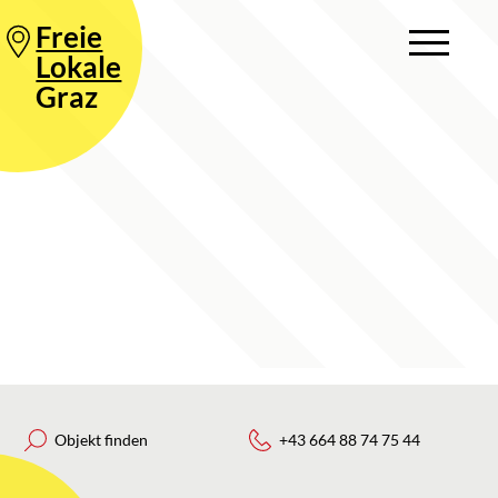
Freie
Lokale
Graz
Objekt finden
+43 664 88 74 75 44