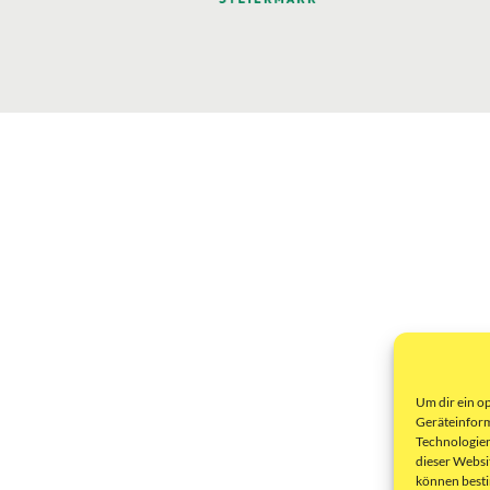
Um dir ein o
Geräteinform
Technologien
dieser Websi
können best