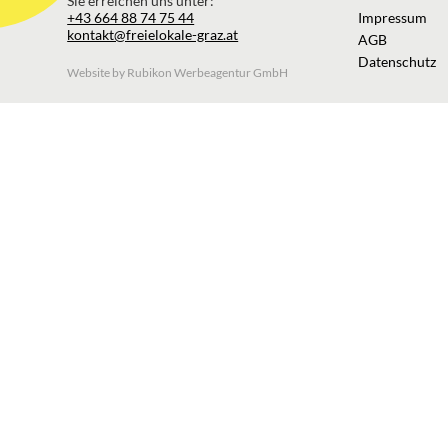
Sie erreichen uns unter:
+43 664 88 74 75 44
Impressum
kontakt@freielokale-graz.at
AGB
Datenschutz
Website by Rubikon Werbeagentur GmbH