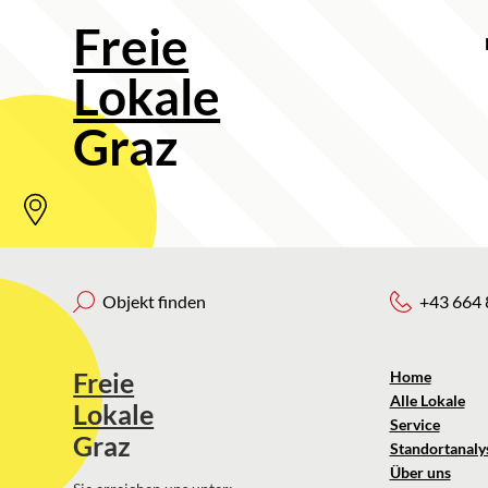
Freie
Lokale
Graz
Objekt finden
+43 664 
Freie
Home
Alle Lokale
Lokale
Service
Graz
Standortanaly
Über uns