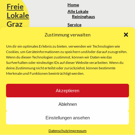
Freie
Home
Alle Lokale
Lokale
Reininghaus
Graz
Service
Standortanalyse
Zustimmung verwalten
Sie erreichen uns unter:
Über uns
+43 664 88 74 75 44
kontakt@freielokale-graz.at
Um dir ein optimales Erlebnis zu bieten, verwenden wir Technologien wie
Impressum
Cookies, um Geräteinformationen zu speichern und/oder darauf zuzugreifen.
AGB
Wenn du diesen Technologien zustimmst, können wir Daten wie das
Website by Rubikon Werbeagentur
Datenschutz
Surfverhalten oder eindeutige IDs auf dieser Website verarbeiten. Wenn du
GmbH
deine Zustimmung nicht erteilst oder zurückziehst, können bestimmte
Merkmale und Funktionen beeinträchtigt werden.
E-Mail
Akzeptieren
Unsere Partner:
Ablehnen
Einstellungen ansehen
Datenschutz
Impressum