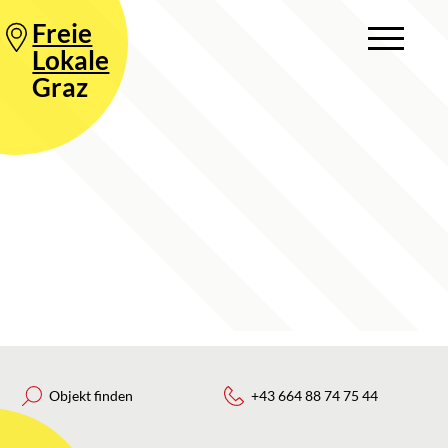
Freie
Lokale
Graz
Objekt finden
+43 664 88 74 75 44