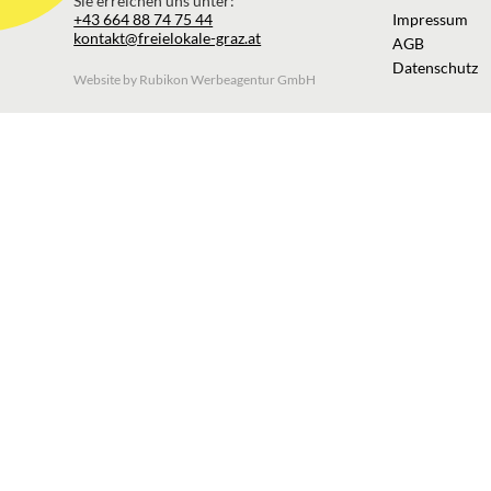
Sie erreichen uns unter:
+43 664 88 74 75 44
Impressum
kontakt@freielokale-graz.at
AGB
Datenschutz
Website by Rubikon Werbeagentur GmbH