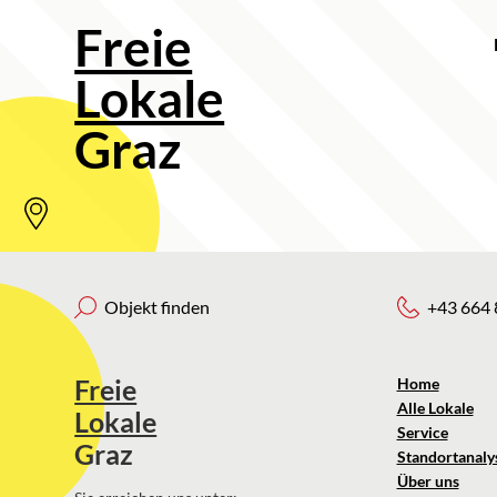
Freie
Lokale
Graz
Objekt finden
+43 664 
Freie
Home
Alle Lokale
Lokale
Service
Graz
Standortanaly
Über uns