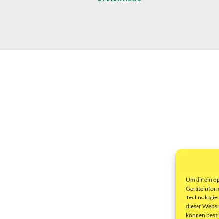
Um dir ein o
Geräteinform
Technologien
dieser Websi
können best