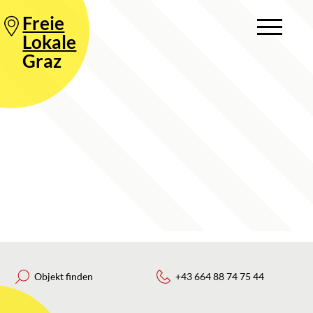
Freie
Lokale
Graz
Objekt finden
+43 664 88 74 75 44