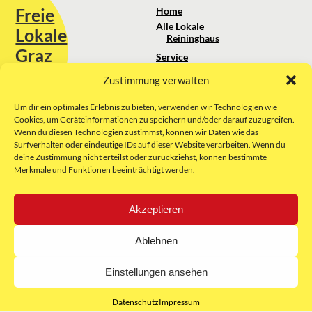
Freie
Home
Alle Lokale
Lokale
Reininghaus
Graz
Service
Standortanalyse
Zustimmung verwalten
Sie erreichen uns unter:
Über uns
+43 664 88 74 75 44
kontakt@freielokale-graz.at
Um dir ein optimales Erlebnis zu bieten, verwenden wir Technologien wie
Impressum
Cookies, um Geräteinformationen zu speichern und/oder darauf zuzugreifen.
AGB
Wenn du diesen Technologien zustimmst, können wir Daten wie das
Website by Rubikon Werbeagentur
Datenschutz
Surfverhalten oder eindeutige IDs auf dieser Website verarbeiten. Wenn du
GmbH
deine Zustimmung nicht erteilst oder zurückziehst, können bestimmte
Merkmale und Funktionen beeinträchtigt werden.
E-Mail
Akzeptieren
Unsere Partner:
Ablehnen
Einstellungen ansehen
Datenschutz
Impressum