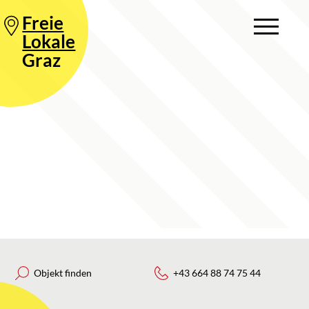
Freie
Lokale
Graz
Objekt finden
+43 664 88 74 75 44