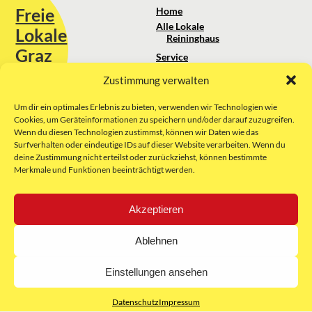
Freie
Home
Alle Lokale
Lokale
Reininghaus
Graz
Service
Standortanalyse
Zustimmung verwalten
Sie erreichen uns unter:
Über uns
+43 664 88 74 75 44
kontakt@freielokale-graz.at
Um dir ein optimales Erlebnis zu bieten, verwenden wir Technologien wie
Impressum
Cookies, um Geräteinformationen zu speichern und/oder darauf zuzugreifen.
AGB
Wenn du diesen Technologien zustimmst, können wir Daten wie das
Website by Rubikon Werbeagentur
Datenschutz
Surfverhalten oder eindeutige IDs auf dieser Website verarbeiten. Wenn du
GmbH
deine Zustimmung nicht erteilst oder zurückziehst, können bestimmte
Merkmale und Funktionen beeinträchtigt werden.
E-Mail
Akzeptieren
Unsere Partner:
Ablehnen
Einstellungen ansehen
Datenschutz
Impressum