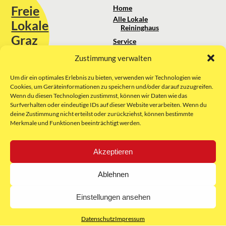
Freie
Home
Alle Lokale
Lokale
Reininghaus
Graz
Service
Standortanalyse
Zustimmung verwalten
Sie erreichen uns unter:
Über uns
+43 664 88 74 75 44
kontakt@freielokale-graz.at
Um dir ein optimales Erlebnis zu bieten, verwenden wir Technologien wie
Impressum
Cookies, um Geräteinformationen zu speichern und/oder darauf zuzugreifen.
AGB
Wenn du diesen Technologien zustimmst, können wir Daten wie das
Website by Rubikon Werbeagentur
Datenschutz
Surfverhalten oder eindeutige IDs auf dieser Website verarbeiten. Wenn du
GmbH
deine Zustimmung nicht erteilst oder zurückziehst, können bestimmte
Merkmale und Funktionen beeinträchtigt werden.
E-Mail
Akzeptieren
Unsere Partner:
Ablehnen
Einstellungen ansehen
Datenschutz
Impressum