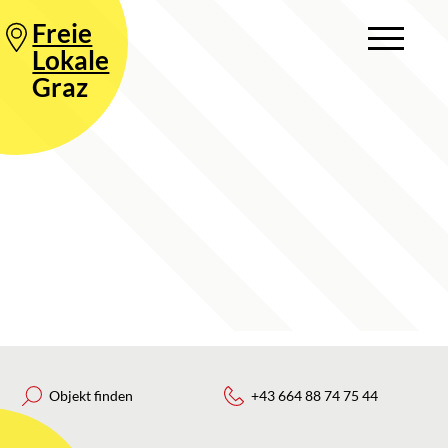
Freie
Lokale
Graz
Objekt finden
+43 664 88 74 75 44