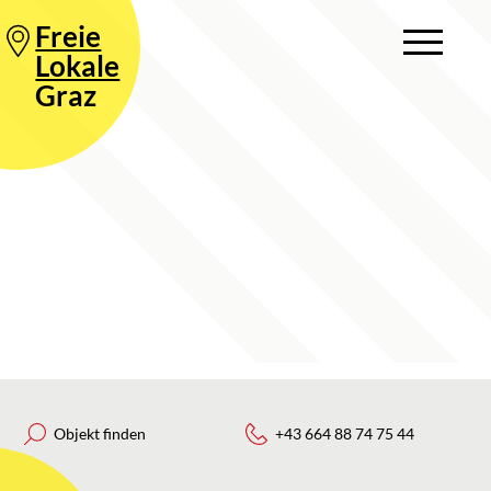
Freie
Lokale
Graz
Objekt finden
+43 664 88 74 75 44