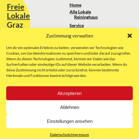
Freie
Home
Alle Lokale
Lokale
Reininghaus
Graz
Service
Standortanalyse
Zustimmung verwalten
Sie erreichen uns unter:
Über uns
+43 664 88 74 75 44
kontakt@freielokale-graz.at
Um dir ein optimales Erlebnis zu bieten, verwenden wir Technologien wie
Impressum
Cookies, um Geräteinformationen zu speichern und/oder darauf zuzugreifen.
AGB
Wenn du diesen Technologien zustimmst, können wir Daten wie das
Website by Rubikon Werbeagentur
Datenschutz
Surfverhalten oder eindeutige IDs auf dieser Website verarbeiten. Wenn du
GmbH
deine Zustimmung nicht erteilst oder zurückziehst, können bestimmte
Merkmale und Funktionen beeinträchtigt werden.
E-Mail
Akzeptieren
Unsere Partner:
Ablehnen
Einstellungen ansehen
Datenschutz
Impressum