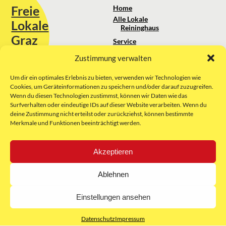
Freie
Home
Alle Lokale
Lokale
Reininghaus
Graz
Service
Standortanalyse
Zustimmung verwalten
Sie erreichen uns unter:
Über uns
+43 664 88 74 75 44
kontakt@freielokale-graz.at
Um dir ein optimales Erlebnis zu bieten, verwenden wir Technologien wie
Impressum
Cookies, um Geräteinformationen zu speichern und/oder darauf zuzugreifen.
AGB
Wenn du diesen Technologien zustimmst, können wir Daten wie das
Website by Rubikon Werbeagentur
Datenschutz
Surfverhalten oder eindeutige IDs auf dieser Website verarbeiten. Wenn du
GmbH
deine Zustimmung nicht erteilst oder zurückziehst, können bestimmte
Merkmale und Funktionen beeinträchtigt werden.
E-Mail
Akzeptieren
Unsere Partner:
Ablehnen
Einstellungen ansehen
Datenschutz
Impressum