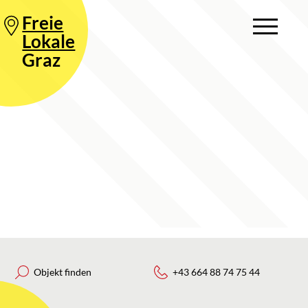
Freie
Lokale
Graz
Objekt finden
+43 664 88 74 75 44