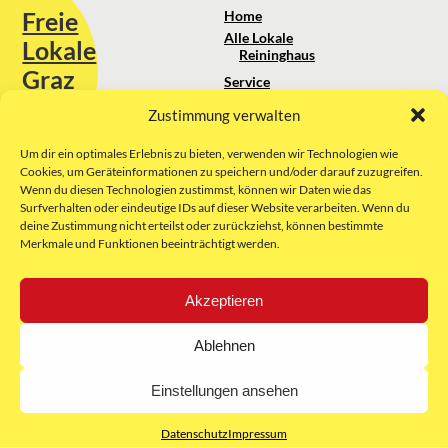
Freie
Home
Alle Lokale
Lokale
Reininghaus
Graz
Service
Standortanalyse
Zustimmung verwalten
Sie erreichen uns unter:
Über uns
+43 664 88 74 75 44
kontakt@freielokale-graz.at
Um dir ein optimales Erlebnis zu bieten, verwenden wir Technologien wie
Impressum
Cookies, um Geräteinformationen zu speichern und/oder darauf zuzugreifen.
AGB
Wenn du diesen Technologien zustimmst, können wir Daten wie das
Website by Rubikon Werbeagentur
Datenschutz
Surfverhalten oder eindeutige IDs auf dieser Website verarbeiten. Wenn du
GmbH
deine Zustimmung nicht erteilst oder zurückziehst, können bestimmte
Merkmale und Funktionen beeinträchtigt werden.
E-Mail
Akzeptieren
Unsere Partner:
Ablehnen
Einstellungen ansehen
Datenschutz
Impressum