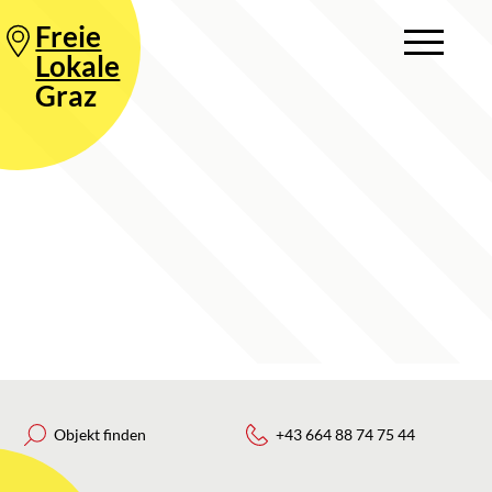
Freie
Lokale
Graz
Objekt finden
+43 664 88 74 75 44