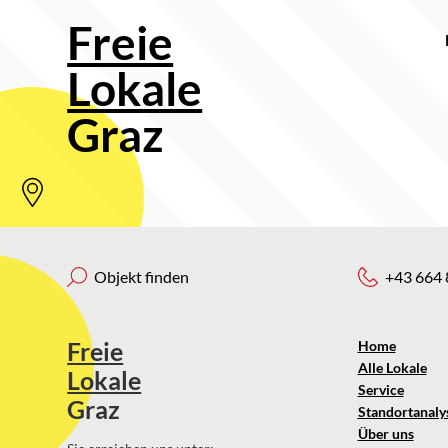
Freie
Lokale
Graz
Objekt finden
+43 664 
Freie
Home
Alle Lokale
Lokale
Service
Graz
Standortanaly
Über uns