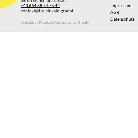
Sie erreichen uns unter:
+43 664 88 74 75 44
Impressum
kontakt@freielokale-graz.at
AGB
Datenschutz
Website by Rubikon Werbeagentur GmbH