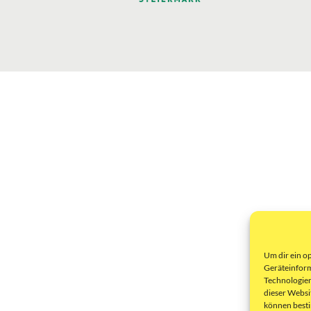
Um dir ein o
Geräteinform
Technologien
dieser Websi
können best