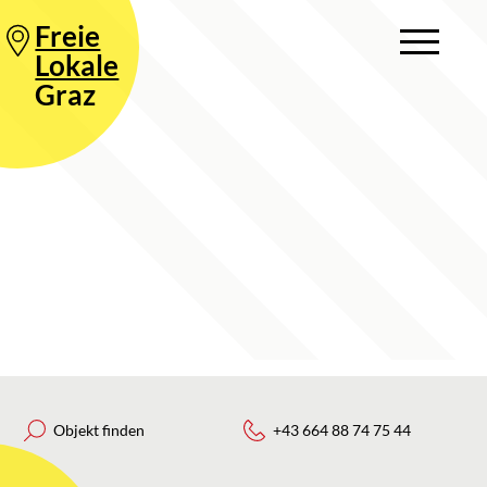
Freie
Lokale
Graz
Objekt finden
+43 664 88 74 75 44