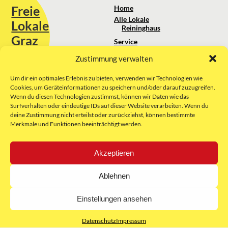
Freie
Home
Alle Lokale
Lokale
Reininghaus
Graz
Service
Standortanalyse
Zustimmung verwalten
Sie erreichen uns unter:
Über uns
+43 664 88 74 75 44
kontakt@freielokale-graz.at
Um dir ein optimales Erlebnis zu bieten, verwenden wir Technologien wie
Impressum
Cookies, um Geräteinformationen zu speichern und/oder darauf zuzugreifen.
AGB
Wenn du diesen Technologien zustimmst, können wir Daten wie das
Website by Rubikon Werbeagentur
Datenschutz
Surfverhalten oder eindeutige IDs auf dieser Website verarbeiten. Wenn du
GmbH
deine Zustimmung nicht erteilst oder zurückziehst, können bestimmte
Merkmale und Funktionen beeinträchtigt werden.
E-Mail
Akzeptieren
Unsere Partner:
Ablehnen
Einstellungen ansehen
Datenschutz
Impressum