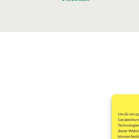
Um dir ein o
Geräteinform
Technologien
dieser Websi
können best