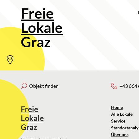
Freie
Lokale
Graz
Objekt finden
+43 664 
Freie
Home
Alle Lokale
Lokale
Service
Graz
Standortanaly
Über uns