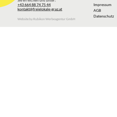
Sie erreichen uns unter:
+43 664 88 74 75 44
Impressum
kontakt@freielokale-graz.at
AGB
Datenschutz
Website by Rubikon Werbeagentur GmbH