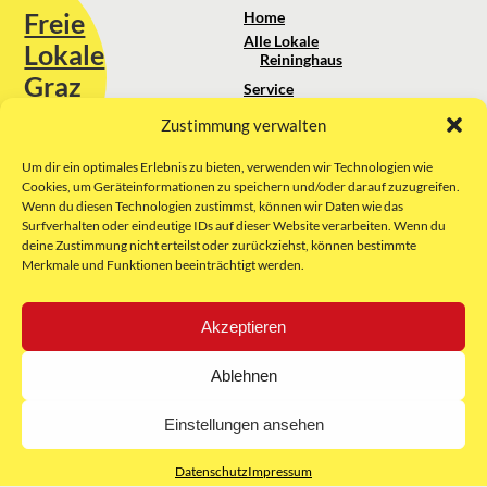
Freie
Home
Alle Lokale
Lokale
Reininghaus
Graz
Service
Standortanalyse
Zustimmung verwalten
Sie erreichen uns unter:
Über uns
+43 664 88 74 75 44
kontakt@freielokale-graz.at
Um dir ein optimales Erlebnis zu bieten, verwenden wir Technologien wie
Impressum
Cookies, um Geräteinformationen zu speichern und/oder darauf zuzugreifen.
AGB
Wenn du diesen Technologien zustimmst, können wir Daten wie das
Website by Rubikon Werbeagentur
Datenschutz
Surfverhalten oder eindeutige IDs auf dieser Website verarbeiten. Wenn du
GmbH
deine Zustimmung nicht erteilst oder zurückziehst, können bestimmte
Merkmale und Funktionen beeinträchtigt werden.
E-Mail
Akzeptieren
Unsere Partner:
Ablehnen
Einstellungen ansehen
Datenschutz
Impressum