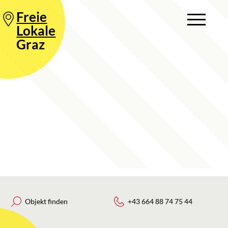
Freie
Lokale
Graz
Objekt finden
+43 664 88 74 75 44