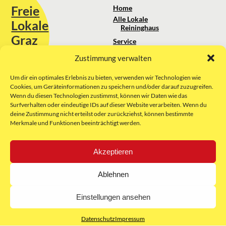
Freie
Home
Alle Lokale
Lokale
Reininghaus
Graz
Service
Standortanalyse
Zustimmung verwalten
Sie erreichen uns unter:
Über uns
+43 664 88 74 75 44
kontakt@freielokale-graz.at
Um dir ein optimales Erlebnis zu bieten, verwenden wir Technologien wie
Impressum
Cookies, um Geräteinformationen zu speichern und/oder darauf zuzugreifen.
AGB
Wenn du diesen Technologien zustimmst, können wir Daten wie das
Website by Rubikon Werbeagentur
Datenschutz
Surfverhalten oder eindeutige IDs auf dieser Website verarbeiten. Wenn du
GmbH
deine Zustimmung nicht erteilst oder zurückziehst, können bestimmte
Merkmale und Funktionen beeinträchtigt werden.
E-Mail
Akzeptieren
Unsere Partner:
Ablehnen
Einstellungen ansehen
Datenschutz
Impressum