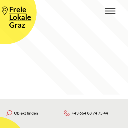
Freie
Lokale
Graz
Objekt finden
+43 664 88 74 75 44