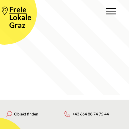
Freie
Lokale
Graz
Objekt finden
+43 664 88 74 75 44