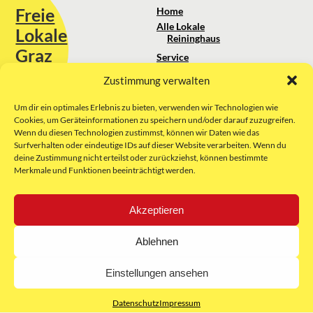
Freie
Home
Alle Lokale
Lokale
Reininghaus
Graz
Service
Standortanalyse
Zustimmung verwalten
Sie erreichen uns unter:
Über uns
+43 664 88 74 75 44
kontakt@freielokale-graz.at
Um dir ein optimales Erlebnis zu bieten, verwenden wir Technologien wie
Impressum
Cookies, um Geräteinformationen zu speichern und/oder darauf zuzugreifen.
AGB
Wenn du diesen Technologien zustimmst, können wir Daten wie das
Website by Rubikon Werbeagentur
Datenschutz
Surfverhalten oder eindeutige IDs auf dieser Website verarbeiten. Wenn du
GmbH
deine Zustimmung nicht erteilst oder zurückziehst, können bestimmte
Merkmale und Funktionen beeinträchtigt werden.
E-Mail
Akzeptieren
Unsere Partner:
Ablehnen
Einstellungen ansehen
Datenschutz
Impressum