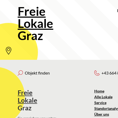
Freie
Lokale
Graz
Objekt finden
+43 664 
Freie
Home
Alle Lokale
Lokale
Service
Graz
Standortanaly
Über uns