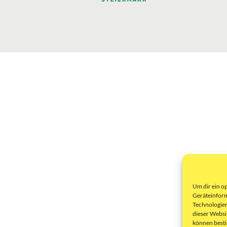
Um dir ein o
Geräteinform
Technologien
dieser Websi
können best