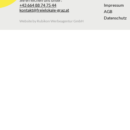
Sie erreichen uns unter:
+43 664 88 74 75 44
Impressum
kontakt@freielokale-graz.at
AGB
Datenschutz
Website by Rubikon Werbeagentur GmbH