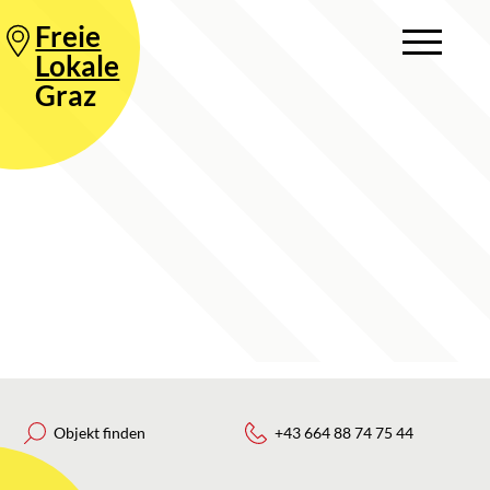
Freie
Lokale
Graz
Objekt finden
+43 664 88 74 75 44