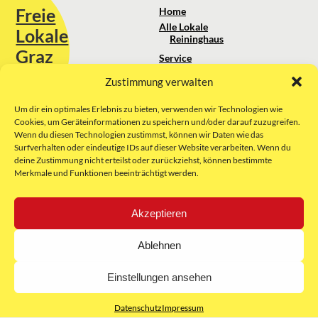
Freie
Home
Alle Lokale
Lokale
Reininghaus
Graz
Service
Standortanalyse
Zustimmung verwalten
Sie erreichen uns unter:
Über uns
+43 664 88 74 75 44
kontakt@freielokale-graz.at
Um dir ein optimales Erlebnis zu bieten, verwenden wir Technologien wie
Impressum
Cookies, um Geräteinformationen zu speichern und/oder darauf zuzugreifen.
AGB
Wenn du diesen Technologien zustimmst, können wir Daten wie das
Website by Rubikon Werbeagentur
Datenschutz
Surfverhalten oder eindeutige IDs auf dieser Website verarbeiten. Wenn du
GmbH
deine Zustimmung nicht erteilst oder zurückziehst, können bestimmte
Merkmale und Funktionen beeinträchtigt werden.
E-Mail
Akzeptieren
Unsere Partner:
Ablehnen
Einstellungen ansehen
Datenschutz
Impressum