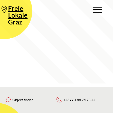
Freie
Lokale
Graz
Objekt finden
+43 664 88 74 75 44