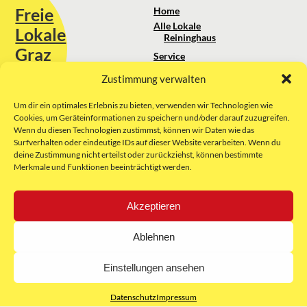
Freie
Home
Alle Lokale
Lokale
Reininghaus
Graz
Service
Standortanalyse
Zustimmung verwalten
Sie erreichen uns unter:
Über uns
+43 664 88 74 75 44
kontakt@freielokale-graz.at
Um dir ein optimales Erlebnis zu bieten, verwenden wir Technologien wie
Impressum
Cookies, um Geräteinformationen zu speichern und/oder darauf zuzugreifen.
AGB
Wenn du diesen Technologien zustimmst, können wir Daten wie das
Website by Rubikon Werbeagentur
Datenschutz
Surfverhalten oder eindeutige IDs auf dieser Website verarbeiten. Wenn du
GmbH
deine Zustimmung nicht erteilst oder zurückziehst, können bestimmte
Merkmale und Funktionen beeinträchtigt werden.
E-Mail
Akzeptieren
Unsere Partner:
Ablehnen
Einstellungen ansehen
Datenschutz
Impressum