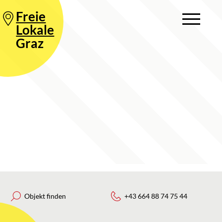
Freie
Lokale
Graz
Objekt finden
+43 664 88 74 75 44