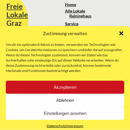
Freie
Home
Alle Lokale
Lokale
Reininghaus
Graz
Service
Standortanalyse
Zustimmung verwalten
Sie erreichen uns unter:
Über uns
+43 664 88 74 75 44
kontakt@freielokale-graz.at
Um dir ein optimales Erlebnis zu bieten, verwenden wir Technologien wie
Impressum
Cookies, um Geräteinformationen zu speichern und/oder darauf zuzugreifen.
AGB
Wenn du diesen Technologien zustimmst, können wir Daten wie das
Website by Rubikon Werbeagentur
Datenschutz
Surfverhalten oder eindeutige IDs auf dieser Website verarbeiten. Wenn du
GmbH
deine Zustimmung nicht erteilst oder zurückziehst, können bestimmte
Merkmale und Funktionen beeinträchtigt werden.
E-Mail
Akzeptieren
Unsere Partner:
Ablehnen
Einstellungen ansehen
Datenschutz
Impressum