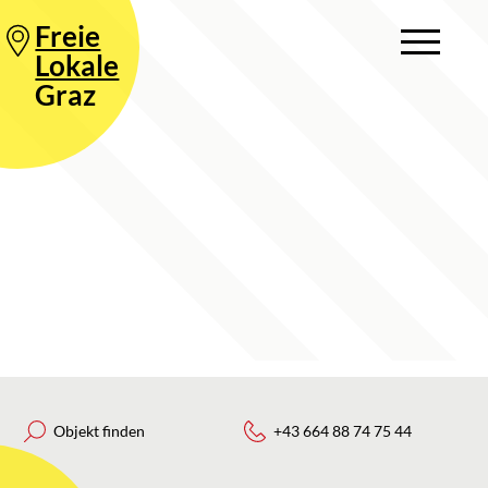
Freie
Lokale
Graz
Objekt finden
+43 664 88 74 75 44