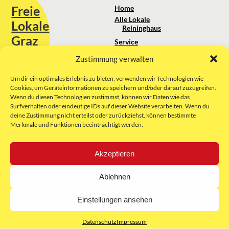
Freie
Home
Alle Lokale
Lokale
Reininghaus
Graz
Service
Standortanalyse
Zustimmung verwalten
Sie erreichen uns unter:
Über uns
+43 664 88 74 75 44
kontakt@freielokale-graz.at
Um dir ein optimales Erlebnis zu bieten, verwenden wir Technologien wie
Impressum
Cookies, um Geräteinformationen zu speichern und/oder darauf zuzugreifen.
AGB
Wenn du diesen Technologien zustimmst, können wir Daten wie das
Website by Rubikon Werbeagentur
Datenschutz
Surfverhalten oder eindeutige IDs auf dieser Website verarbeiten. Wenn du
GmbH
deine Zustimmung nicht erteilst oder zurückziehst, können bestimmte
Merkmale und Funktionen beeinträchtigt werden.
E-Mail
Akzeptieren
Unsere Partner:
Ablehnen
Einstellungen ansehen
Datenschutz
Impressum