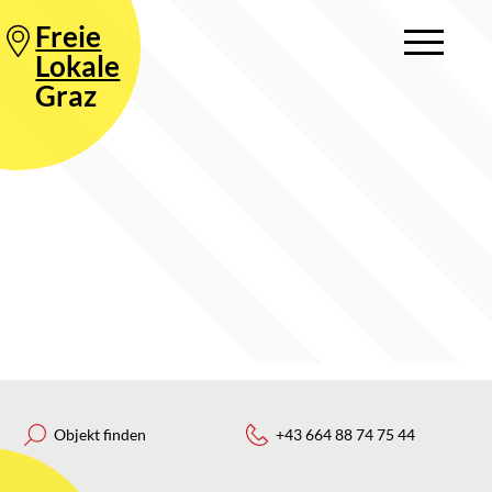
Freie
Lokale
Graz
Objekt finden
+43 664 88 74 75 44