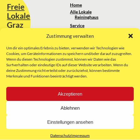
Freie
Home
Alle Lokale
Lokale
Reininghaus
Graz
Service
Standortanalyse
Zustimmung verwalten
Sie erreichen uns unter:
Über uns
+43 664 88 74 75 44
kontakt@freielokale-graz.at
Um dir ein optimales Erlebnis zu bieten, verwenden wir Technologien wie
Impressum
Cookies, um Geräteinformationen zu speichern und/oder darauf zuzugreifen.
AGB
Wenn du diesen Technologien zustimmst, können wir Daten wie das
Website by Rubikon Werbeagentur
Datenschutz
Surfverhalten oder eindeutige IDs auf dieser Website verarbeiten. Wenn du
GmbH
deine Zustimmung nicht erteilst oder zurückziehst, können bestimmte
Merkmale und Funktionen beeinträchtigt werden.
E-Mail
Akzeptieren
Unsere Partner:
Ablehnen
Einstellungen ansehen
Datenschutz
Impressum