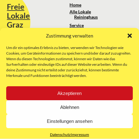
Freie
Home
Alle Lokale
Lokale
Reininghaus
Graz
Service
Standortanalyse
Zustimmung verwalten
Sie erreichen uns unter:
Über uns
+43 664 88 74 75 44
kontakt@freielokale-graz.at
Um dir ein optimales Erlebnis zu bieten, verwenden wir Technologien wie
Impressum
Cookies, um Geräteinformationen zu speichern und/oder darauf zuzugreifen.
AGB
Wenn du diesen Technologien zustimmst, können wir Daten wie das
Website by Rubikon Werbeagentur
Datenschutz
Surfverhalten oder eindeutige IDs auf dieser Website verarbeiten. Wenn du
GmbH
deine Zustimmung nicht erteilst oder zurückziehst, können bestimmte
Merkmale und Funktionen beeinträchtigt werden.
E-Mail
Akzeptieren
Unsere Partner:
Ablehnen
Einstellungen ansehen
Datenschutz
Impressum