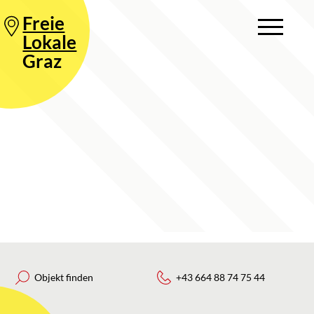
Freie
Lokale
Graz
Objekt finden
+43 664 88 74 75 44