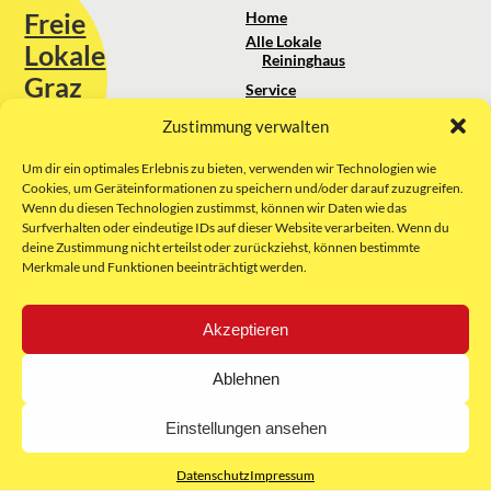
Freie
Home
Alle Lokale
Lokale
Reininghaus
Graz
Service
Standortanalyse
Zustimmung verwalten
Sie erreichen uns unter:
Über uns
+43 664 88 74 75 44
kontakt@freielokale-graz.at
Um dir ein optimales Erlebnis zu bieten, verwenden wir Technologien wie
Impressum
Cookies, um Geräteinformationen zu speichern und/oder darauf zuzugreifen.
AGB
Wenn du diesen Technologien zustimmst, können wir Daten wie das
Website by Rubikon Werbeagentur
Datenschutz
Surfverhalten oder eindeutige IDs auf dieser Website verarbeiten. Wenn du
GmbH
deine Zustimmung nicht erteilst oder zurückziehst, können bestimmte
Merkmale und Funktionen beeinträchtigt werden.
E-Mail
Akzeptieren
Unsere Partner:
Ablehnen
Einstellungen ansehen
Datenschutz
Impressum