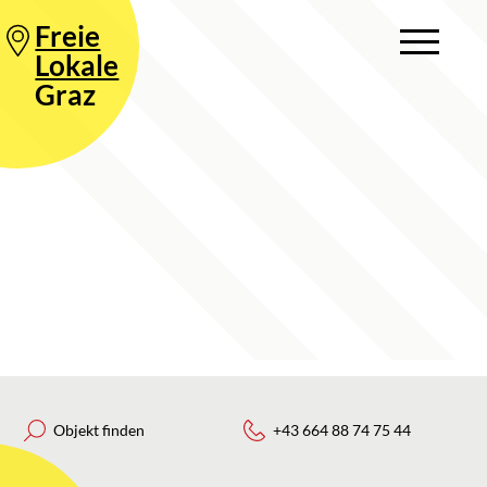
Freie
Lokale
Graz
Objekt finden
+43 664 88 74 75 44