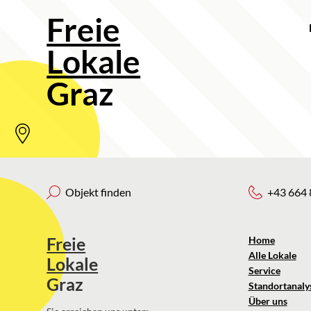
Freie
Lokale
Graz
Objekt finden
+43 664 
Freie
Home
Alle Lokale
Lokale
Service
Graz
Standortanaly
Über uns