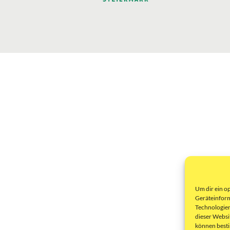
Um dir ein o
Geräteinform
Technologien
dieser Websi
können best