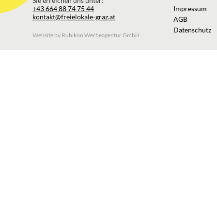
Sie erreichen uns unter:
+43 664 88 74 75 44
Impressum
kontakt@freielokale-graz.at
AGB
Datenschutz
Website by Rubikon Werbeagentur GmbH