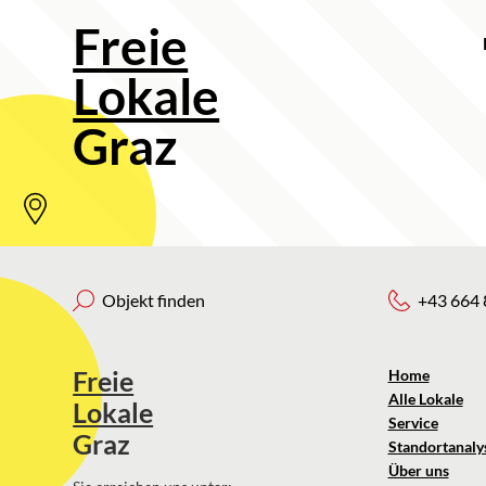
Freie
Lokale
Graz
Objekt finden
+43 664 
Freie
Home
Alle Lokale
Lokale
Service
Graz
Standortanaly
Über uns