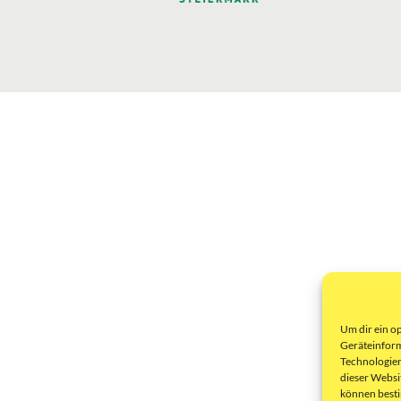
Um dir ein o
Geräteinform
Technologien
dieser Websi
können best