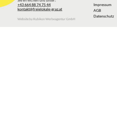
Sie erreichen uns unter:
+43 664 88 74 75 44
Impressum
kontakt@freielokale-graz.at
AGB
Datenschutz
Website by Rubikon Werbeagentur GmbH