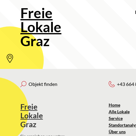
Freie
Lokale
Graz
Objekt finden
+43 664 
Freie
Home
Alle Lokale
Lokale
Service
Graz
Standortanaly
Über uns