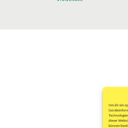
Um dir ein o
Geräteinform
Technologien
dieser Websi
können best