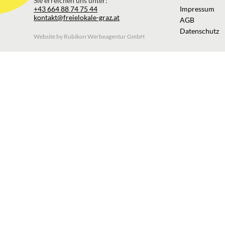
Sie erreichen uns unter:
+43 664 88 74 75 44
Impressum
kontakt@freielokale-graz.at
AGB
Datenschutz
Website by Rubikon Werbeagentur GmbH