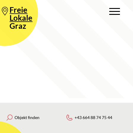
Freie
Lokale
Graz
Objekt finden
+43 664 88 74 75 44