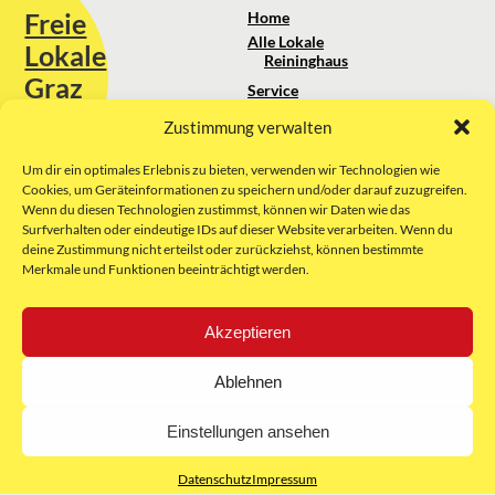
Freie
Home
Alle Lokale
Lokale
Reininghaus
Graz
Service
Standortanalyse
Zustimmung verwalten
Sie erreichen uns unter:
Über uns
+43 664 88 74 75 44
kontakt@freielokale-graz.at
Um dir ein optimales Erlebnis zu bieten, verwenden wir Technologien wie
Impressum
Cookies, um Geräteinformationen zu speichern und/oder darauf zuzugreifen.
AGB
Wenn du diesen Technologien zustimmst, können wir Daten wie das
Website by Rubikon Werbeagentur
Datenschutz
Surfverhalten oder eindeutige IDs auf dieser Website verarbeiten. Wenn du
GmbH
deine Zustimmung nicht erteilst oder zurückziehst, können bestimmte
Merkmale und Funktionen beeinträchtigt werden.
E-Mail
Akzeptieren
Unsere Partner:
Ablehnen
Einstellungen ansehen
Datenschutz
Impressum