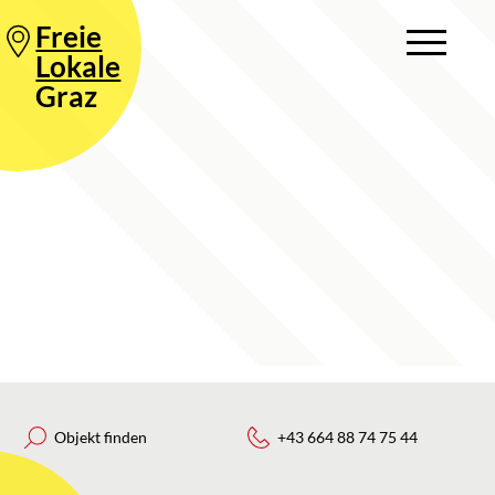
Freie
Lokale
Graz
Objekt finden
+43 664 88 74 75 44