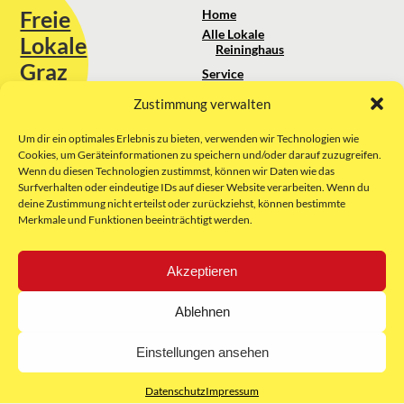
Freie
Home
Alle Lokale
Lokale
Reininghaus
Graz
Service
Standortanalyse
Zustimmung verwalten
Sie erreichen uns unter:
Über uns
+43 664 88 74 75 44
kontakt@freielokale-graz.at
Um dir ein optimales Erlebnis zu bieten, verwenden wir Technologien wie
Impressum
Cookies, um Geräteinformationen zu speichern und/oder darauf zuzugreifen.
AGB
Wenn du diesen Technologien zustimmst, können wir Daten wie das
Website by Rubikon Werbeagentur
Datenschutz
Surfverhalten oder eindeutige IDs auf dieser Website verarbeiten. Wenn du
GmbH
deine Zustimmung nicht erteilst oder zurückziehst, können bestimmte
Merkmale und Funktionen beeinträchtigt werden.
E-Mail
Akzeptieren
Unsere Partner:
Ablehnen
Einstellungen ansehen
Datenschutz
Impressum