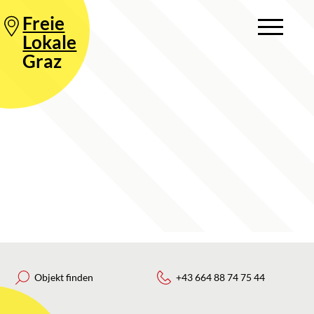
Freie
Lokale
Graz
Objekt finden
+43 664 88 74 75 44