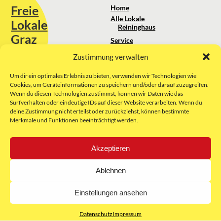
Freie
Home
Alle Lokale
Lokale
Reininghaus
Graz
Service
Standortanalyse
Zustimmung verwalten
Sie erreichen uns unter:
Über uns
+43 664 88 74 75 44
kontakt@freielokale-graz.at
Um dir ein optimales Erlebnis zu bieten, verwenden wir Technologien wie
Impressum
Cookies, um Geräteinformationen zu speichern und/oder darauf zuzugreifen.
AGB
Wenn du diesen Technologien zustimmst, können wir Daten wie das
Website by Rubikon Werbeagentur
Datenschutz
Surfverhalten oder eindeutige IDs auf dieser Website verarbeiten. Wenn du
GmbH
deine Zustimmung nicht erteilst oder zurückziehst, können bestimmte
Merkmale und Funktionen beeinträchtigt werden.
E-Mail
Akzeptieren
Unsere Partner:
Ablehnen
Einstellungen ansehen
Datenschutz
Impressum