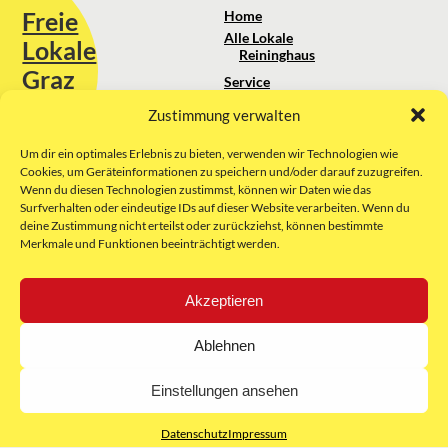
Freie
Home
Alle Lokale
Lokale
Reininghaus
Graz
Service
Standortanalyse
Zustimmung verwalten
Sie erreichen uns unter:
Über uns
+43 664 88 74 75 44
kontakt@freielokale-graz.at
Um dir ein optimales Erlebnis zu bieten, verwenden wir Technologien wie
Impressum
Cookies, um Geräteinformationen zu speichern und/oder darauf zuzugreifen.
AGB
Wenn du diesen Technologien zustimmst, können wir Daten wie das
Website by Rubikon Werbeagentur
Datenschutz
Surfverhalten oder eindeutige IDs auf dieser Website verarbeiten. Wenn du
GmbH
deine Zustimmung nicht erteilst oder zurückziehst, können bestimmte
Merkmale und Funktionen beeinträchtigt werden.
E-Mail
Akzeptieren
Unsere Partner:
Ablehnen
Einstellungen ansehen
Datenschutz
Impressum