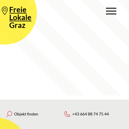
Freie
Lokale
Graz
Objekt finden
+43 664 88 74 75 44