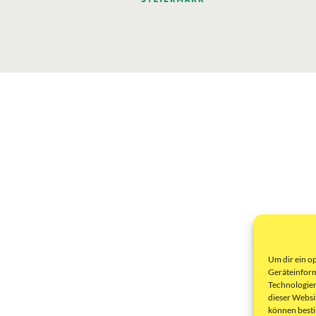
Um dir ein o
Geräteinform
Technologien
dieser Websi
können best