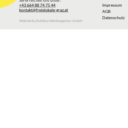
Sie erreichen uns unter:
+43 664 88 74 75 44
Impressum
kontakt@freielokale-graz.at
AGB
Datenschutz
Website by Rubikon Werbeagentur GmbH