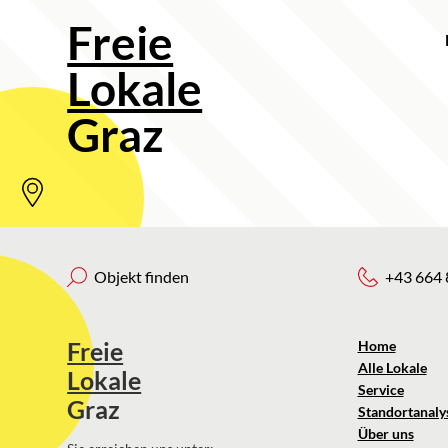
Freie
Lokale
Graz
Objekt finden
+43 664 
Freie
Home
Alle Lokale
Lokale
Service
Graz
Standortanaly
Über uns