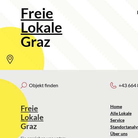
Freie
Lokale
Graz
Objekt finden
+43 664 
Freie
Home
Alle Lokale
Lokale
Service
Graz
Standortanaly
Über uns