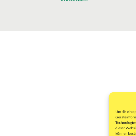
Um dir ein o
Geräteinform
Technologien
dieser Websi
können best