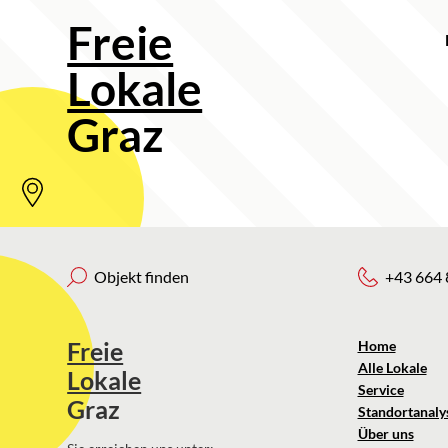
Freie
Lokale
Graz
Objekt finden
+43 664 
Freie
Home
Alle Lokale
Lokale
Service
Graz
Standortanaly
Über uns