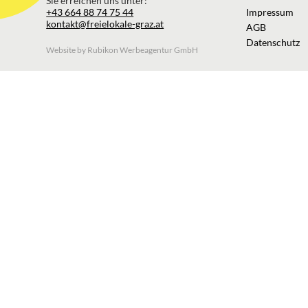
Sie erreichen uns unter:
+43 664 88 74 75 44
Impressum
kontakt@freielokale-graz.at
AGB
Datenschutz
Website by Rubikon Werbeagentur GmbH