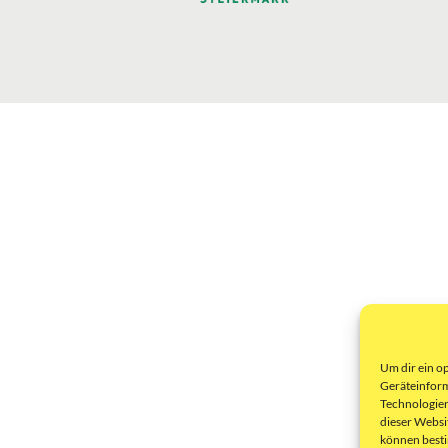
Um dir ein o
Geräteinform
Technologien
dieser Websi
können best