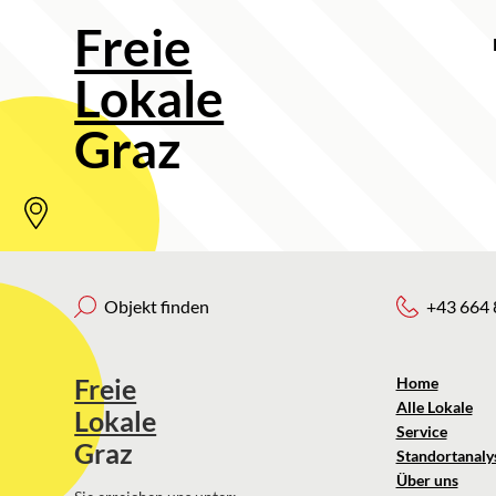
Freie
Lokale
Graz
Objekt finden
+43 664 
Freie
Home
Alle Lokale
Lokale
Service
Graz
Standortanaly
Über uns