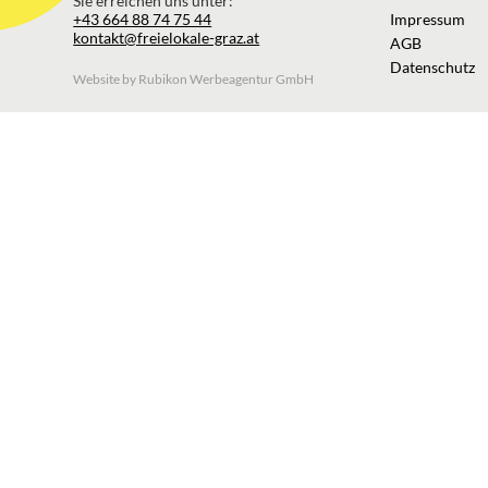
Sie erreichen uns unter:
+43 664 88 74 75 44
Impressum
kontakt@freielokale-graz.at
AGB
Datenschutz
Website by Rubikon Werbeagentur GmbH