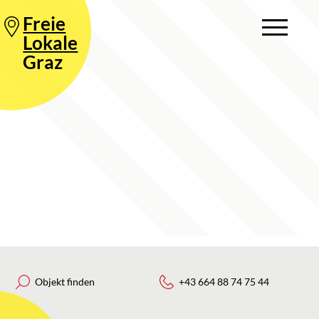
Freie
Lokale
Graz
Objekt finden
+43 664 88 74 75 44