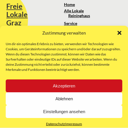
Freie
Home
Alle Lokale
Lokale
Reininghaus
Graz
Service
Standortanalyse
Zustimmung verwalten
Sie erreichen uns unter:
Über uns
+43 664 88 74 75 44
kontakt@freielokale-graz.at
Um dir ein optimales Erlebnis zu bieten, verwenden wir Technologien wie
Impressum
Cookies, um Geräteinformationen zu speichern und/oder darauf zuzugreifen.
AGB
Wenn du diesen Technologien zustimmst, können wir Daten wie das
Website by Rubikon Werbeagentur
Datenschutz
Surfverhalten oder eindeutige IDs auf dieser Website verarbeiten. Wenn du
GmbH
deine Zustimmung nicht erteilst oder zurückziehst, können bestimmte
Merkmale und Funktionen beeinträchtigt werden.
E-Mail
Akzeptieren
Unsere Partner:
Ablehnen
Einstellungen ansehen
Datenschutz
Impressum