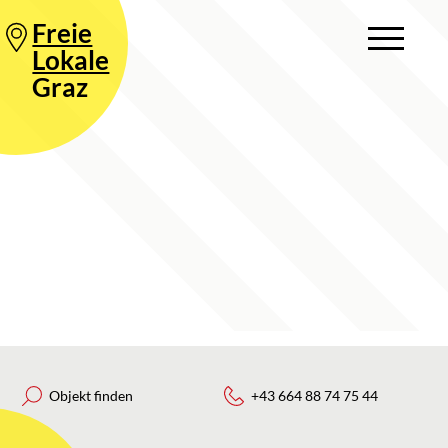
Freie
Lokale
Graz
Objekt finden
+43 664 88 74 75 44