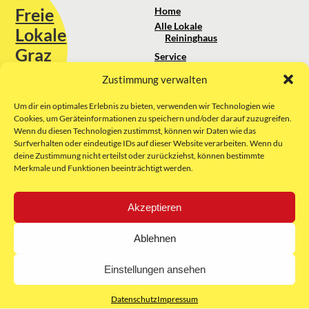
Freie
Home
Alle Lokale
Lokale
Reininghaus
Graz
Service
Standortanalyse
Zustimmung verwalten
Sie erreichen uns unter:
Über uns
+43 664 88 74 75 44
kontakt@freielokale-graz.at
Um dir ein optimales Erlebnis zu bieten, verwenden wir Technologien wie
Impressum
Cookies, um Geräteinformationen zu speichern und/oder darauf zuzugreifen.
AGB
Wenn du diesen Technologien zustimmst, können wir Daten wie das
Website by Rubikon Werbeagentur
Datenschutz
Surfverhalten oder eindeutige IDs auf dieser Website verarbeiten. Wenn du
GmbH
deine Zustimmung nicht erteilst oder zurückziehst, können bestimmte
Merkmale und Funktionen beeinträchtigt werden.
E-Mail
Akzeptieren
Unsere Partner:
Ablehnen
Einstellungen ansehen
Datenschutz
Impressum