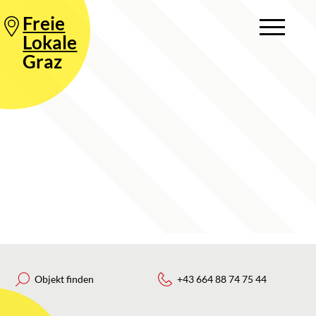
Freie
Lokale
Graz
Objekt finden
+43 664 88 74 75 44