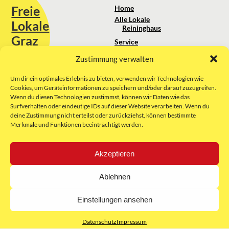
Freie
Home
Alle Lokale
Lokale
Reininghaus
Graz
Service
Standortanalyse
Zustimmung verwalten
Sie erreichen uns unter:
Über uns
+43 664 88 74 75 44
kontakt@freielokale-graz.at
Um dir ein optimales Erlebnis zu bieten, verwenden wir Technologien wie
Impressum
Cookies, um Geräteinformationen zu speichern und/oder darauf zuzugreifen.
AGB
Wenn du diesen Technologien zustimmst, können wir Daten wie das
Website by Rubikon Werbeagentur
Datenschutz
Surfverhalten oder eindeutige IDs auf dieser Website verarbeiten. Wenn du
GmbH
deine Zustimmung nicht erteilst oder zurückziehst, können bestimmte
Merkmale und Funktionen beeinträchtigt werden.
E-Mail
Akzeptieren
Unsere Partner:
Ablehnen
Einstellungen ansehen
Datenschutz
Impressum