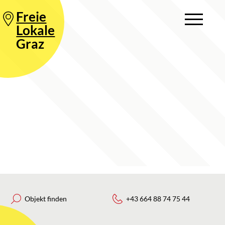
Freie
Lokale
Graz
Objekt finden
+43 664 88 74 75 44