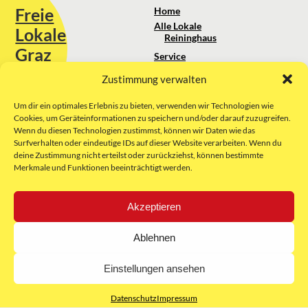
Freie
Home
Alle Lokale
Lokale
Reininghaus
Graz
Service
Standortanalyse
Zustimmung verwalten
Sie erreichen uns unter:
Über uns
+43 664 88 74 75 44
kontakt@freielokale-graz.at
Um dir ein optimales Erlebnis zu bieten, verwenden wir Technologien wie
Impressum
Cookies, um Geräteinformationen zu speichern und/oder darauf zuzugreifen.
AGB
Wenn du diesen Technologien zustimmst, können wir Daten wie das
Website by Rubikon Werbeagentur
Datenschutz
Surfverhalten oder eindeutige IDs auf dieser Website verarbeiten. Wenn du
GmbH
deine Zustimmung nicht erteilst oder zurückziehst, können bestimmte
Merkmale und Funktionen beeinträchtigt werden.
E-Mail
Akzeptieren
Unsere Partner:
Ablehnen
Einstellungen ansehen
Datenschutz
Impressum