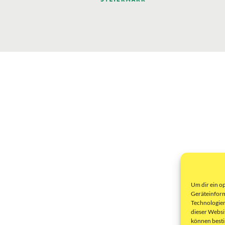
Um dir ein o
Geräteinform
Technologien
dieser Websi
können best