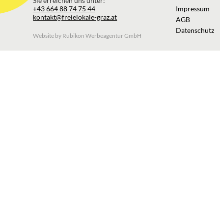
Sie erreichen uns unter:
+43 664 88 74 75 44
Impressum
kontakt@freielokale-graz.at
AGB
Datenschutz
Website by Rubikon Werbeagentur GmbH