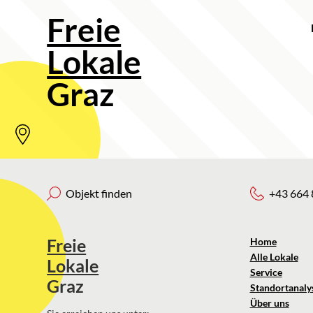
Freie
Lokale
Graz
Objekt finden
+43 664 
Freie
Home
Alle Lokale
Lokale
Service
Graz
Standortanaly
Über uns