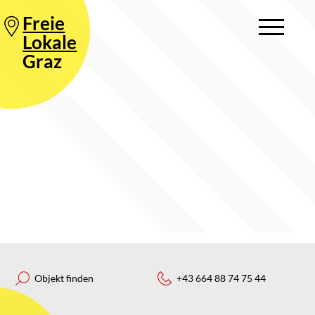
Freie
Lokale
Graz
Objekt finden
+43 664 88 74 75 44