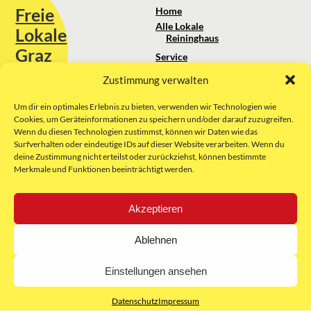
Freie
Home
Alle Lokale
Lokale
Reininghaus
Graz
Service
Standortanalyse
Zustimmung verwalten
Sie erreichen uns unter:
Über uns
+43 664 88 74 75 44
kontakt@freielokale-graz.at
Um dir ein optimales Erlebnis zu bieten, verwenden wir Technologien wie
Impressum
Cookies, um Geräteinformationen zu speichern und/oder darauf zuzugreifen.
AGB
Wenn du diesen Technologien zustimmst, können wir Daten wie das
Website by Rubikon Werbeagentur
Datenschutz
Surfverhalten oder eindeutige IDs auf dieser Website verarbeiten. Wenn du
GmbH
deine Zustimmung nicht erteilst oder zurückziehst, können bestimmte
Merkmale und Funktionen beeinträchtigt werden.
E-Mail
Akzeptieren
Unsere Partner:
Ablehnen
Einstellungen ansehen
Datenschutz
Impressum