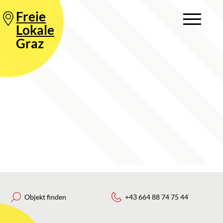
Freie
Lokale
Graz
Objekt finden
+43 664 88 74 75 44