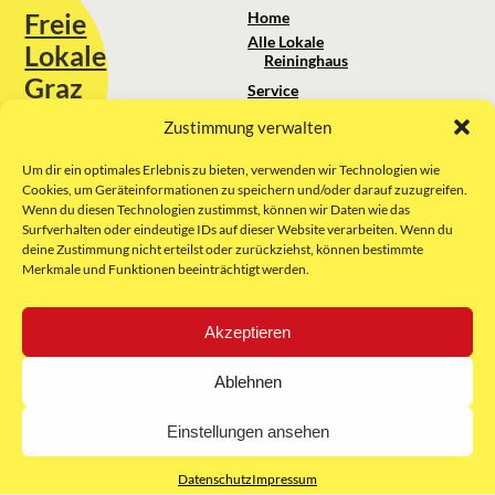
Freie
Home
Alle Lokale
Lokale
Reininghaus
Graz
Service
Standortanalyse
Zustimmung verwalten
Sie erreichen uns unter:
Über uns
+43 664 88 74 75 44
kontakt@freielokale-graz.at
Um dir ein optimales Erlebnis zu bieten, verwenden wir Technologien wie
Impressum
Cookies, um Geräteinformationen zu speichern und/oder darauf zuzugreifen.
AGB
Wenn du diesen Technologien zustimmst, können wir Daten wie das
Website by Rubikon Werbeagentur
Datenschutz
Surfverhalten oder eindeutige IDs auf dieser Website verarbeiten. Wenn du
GmbH
deine Zustimmung nicht erteilst oder zurückziehst, können bestimmte
Merkmale und Funktionen beeinträchtigt werden.
E-Mail
Akzeptieren
Unsere Partner:
Ablehnen
Einstellungen ansehen
Datenschutz
Impressum