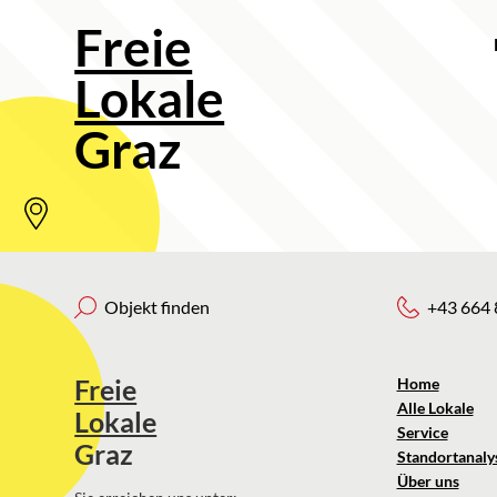
Freie
Lokale
Graz
Objekt finden
+43 664 
Freie
Home
Alle Lokale
Lokale
Service
Graz
Standortanaly
Über uns