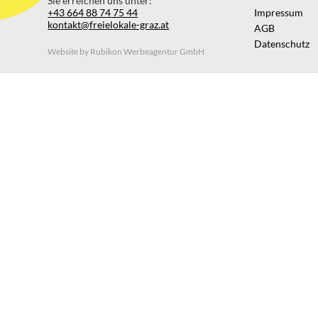
Sie erreichen uns unter:
+43 664 88 74 75 44
Impressum
kontakt@freielokale-graz.at
AGB
Datenschutz
Website by Rubikon Werbeagentur GmbH