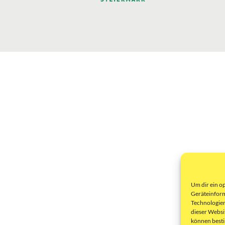
Um dir ein o
Geräteinform
Technologien
dieser Websi
können best