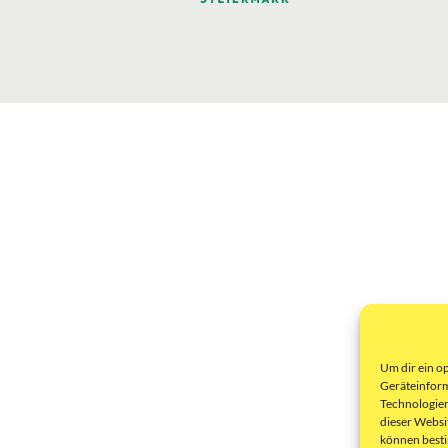
Um dir ein o
Geräteinform
Technologien
dieser Websi
können best