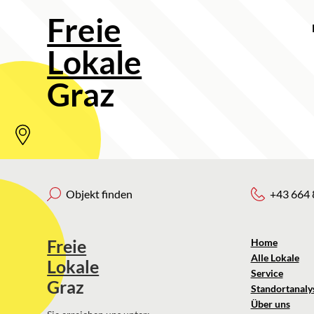
Freie
Lokale
Graz
Objekt finden
+43 664 
Freie
Home
Alle Lokale
Lokale
Service
Graz
Standortanaly
Über uns