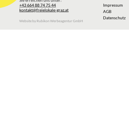
Sie erreichen uns unter:
+43 664 88 74 75 44
Impressum
kontakt@freielokale-graz.at
AGB
Datenschutz
Website by Rubikon Werbeagentur GmbH