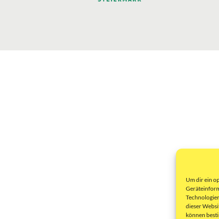
Um dir ein o
Geräteinform
Technologien
dieser Websi
können best