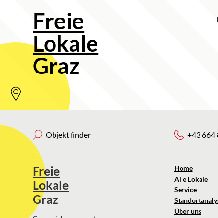
Freie
Lokale
Graz
Objekt finden
+43 664 
Freie
Home
Alle Lokale
Lokale
Service
Graz
Standortanaly
Über uns