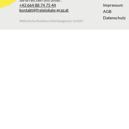
Sie erreichen uns unter:
+43 664 88 74 75 44
Impressum
kontakt@freielokale-graz.at
AGB
Datenschutz
Website by Rubikon Werbeagentur GmbH